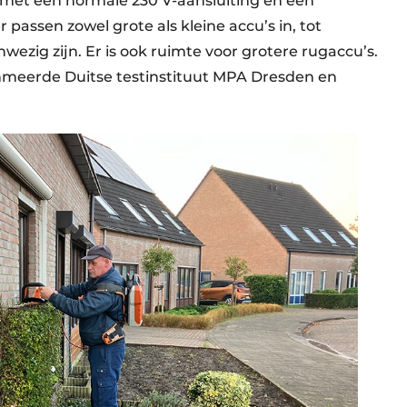
n met een normale 230 V-aansluiting en een
er passen zowel grote als kleine accu’s in, tot
wezig zijn. Er is ook ruimte voor grotere rugaccu’s.
ommeerde Duitse testinstituut MPA Dresden en