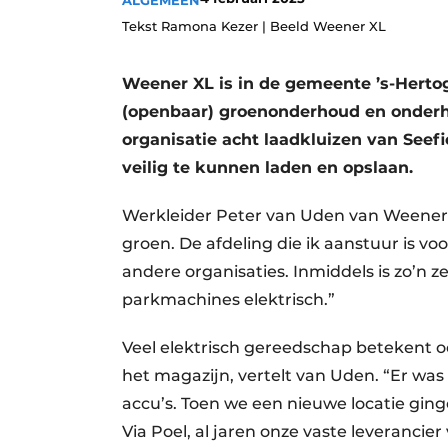
ALGEMEEN
Save the Date
Tekst Ramona Kezer | Beeld Weener XL
Vacature aanmelden
Weener XL is in de gemeente ’s-Herto
Vacatures
(openbaar) groenonderhoud en onderho
Video’s
organisatie acht laadkluizen van Seef
veilig te kunnen laden en opslaan.
Werkleider Peter van Uden van Weener 
groen. De afdeling die ik aanstuur is v
andere organisaties. Inmiddels is zo’n ze
parkmachines elektrisch.”
Veel elektrisch gereedschap betekent o
het magazijn, vertelt van Uden. “Er wa
accu’s. Toen we een nieuwe locatie ging
Via Poel, al jaren onze vaste leveranci