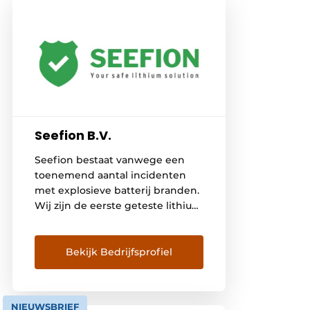
Seefion B.V.
Seefion bestaat vanwege een
toenemend aantal incidenten
met explosieve batterij branden.
Wij zijn de eerste geteste lithium
ion kluis die voldoet aan de
wensen van de verzekeraars.
Bekijk Bedrijfsprofiel
NIEUWSBRIEF