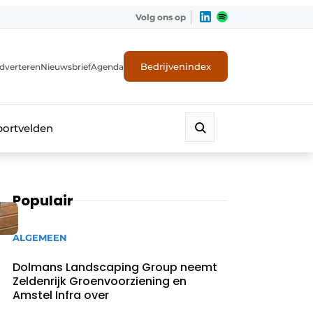
Volg ons op
Bedrijvenindex
dverteren
Nieuwsbrief
Agenda
portvelden
Populair
ALGEMEEN
Dolmans Landscaping Group neemt
Zeldenrijk Groenvoorziening en
Amstel Infra over