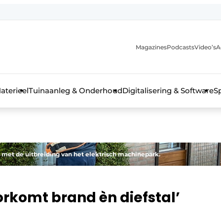
Magazines
Podcasts
Video’s
A
aterieel
Tuinaanleg & Onderhoud
Digitalisering & Software
S
 met de uitbreiding van het elektrisch machinepark.
oorkomt brand èn diefstal’