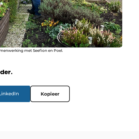
samenwerking met Seefion en Poel.
rder.
LinkedIn
Kopieer