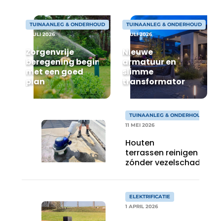
Save the Date
TUINAANLEG & ONDERHOUD
TUINAANLEG & ONDERHOUD
Vacature aanmelden
9 JULI 2026
8 JULI 2026
Vacatures
Zorgenvrije
Nieuwe
beregening begint
armatuur en
Video’s
met een goed
slimme
plan
transformator
TUINAANLEG & ONDERHOUD
11 MEI 2026
Houten
terrassen reinigen
zónder vezelschade
ELEKTRIFICATIE
1 APRIL 2026