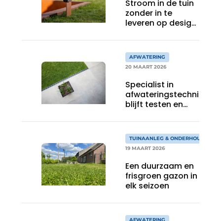
Stroom in de tuin
zonder in te
leveren op design:
Niko introduceert
Niko Hydro
tuinpaal essential
AFWATERING
in cortenstaal
20 MAART 2026
Specialist in
afwateringstechniek
blijft testen en
doorontwikkelen
TUINAANLEG & ONDERHOUD
19 MAART 2026
Een duurzaam en
frisgroen gazon in
elk seizoen
AFWATERING