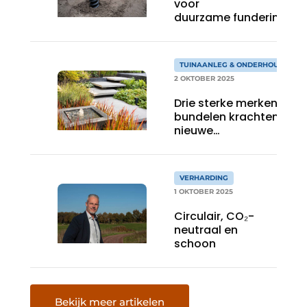
voor
duurzame funderingen
in groenprojecten
TUINAANLEG & ONDERHOUD
2 OKTOBER 2025
Drie sterke merken
bundelen krachtenin
nieuwe
betonalliantie
VERHARDING
1 OKTOBER 2025
Circulair, CO₂-
neutraal en
schoon
Bekijk meer artikelen