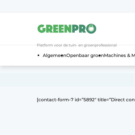
Aanmelden
Algemene voorwaarden
Bedrijven
Platform voor de tuin- en groenprofessional
Contact
Algemeen
Openbaar groen
Machines & M
Direct contact
Evenement aanmelden
Groen in de zorg
Home
[contact-form-7 id=”5892″ title=”Direct con
Meest gelezen
Nieuwsbrief
Podcasts
Privacy / Cookie statement