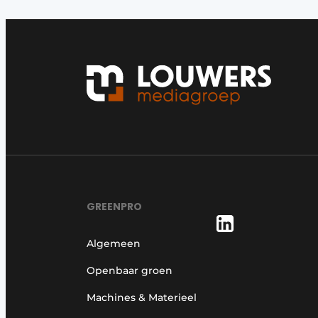
Save the Date
Vacature aanmelden
Vacatures
Video’s
GREENPRO
Algemeen
Openbaar groen
Machines & Materieel