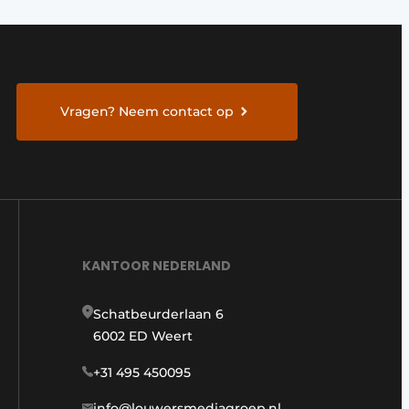
Vragen? Neem contact op
KANTOOR NEDERLAND
Schatbeurderlaan 6
6002 ED Weert
+31 495 450095
info@louwersmediagroep.nl