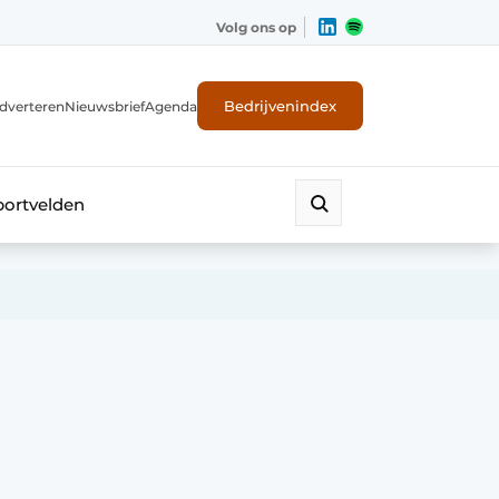
Volg ons op
Bedrijvenindex
dverteren
Nieuwsbrief
Agenda
portvelden