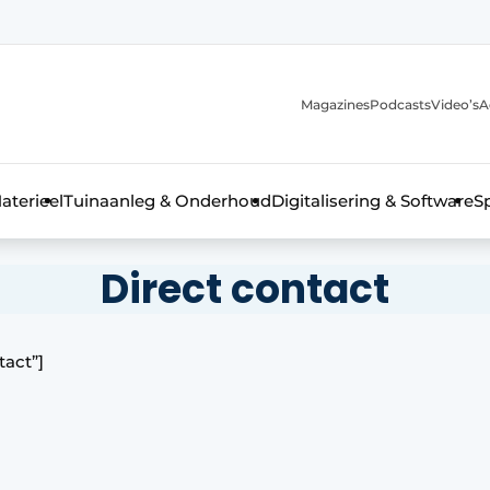
Magazines
Podcasts
Video’s
A
aterieel
Tuinaanleg & Onderhoud
Digitalisering & Software
S
Direct contact
tact”]