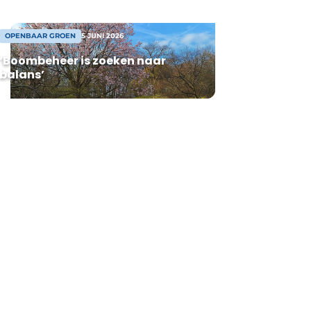
OPENBAAR GROEN
5 JUNI 2026
‘Boombeheer is zoeken naar
balans’