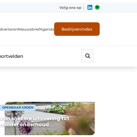
Volg ons op
Bedrijvenindex
dverteren
Nieuwsbrief
Agenda
portvelden
OPENBAAR GROEN
6 JULI 2026
Van snellere uitvoering tot
minder onderhoud