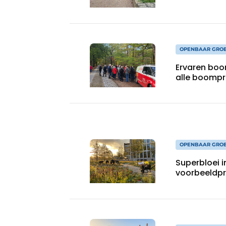
OPENBAAR GRO
Ervaren boo
alle boompr
OPENBAAR GRO
Superbloei 
voorbeeldpr