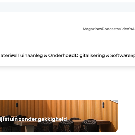
Magazines
Podcasts
Video’s
A
aterieel
Tuinaanleg & Onderhoud
Digitalisering & Software
S
ijfstuin zonder gekkigheid