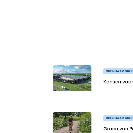
Save the Date
Vacature aanmelden
Vacatures
Video’s
OPENBAAR GRO
Kansen voor
OPENBAAR GRO
Groen van Pr