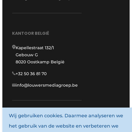
KANTOOR BELGIË
Kapellestraat 132/1
Gebouw G
8020 Oostkamp België
+32 50 36 81 70
info@louwersmediagroep.be
www.louwersmediagroep.com
Wij gebruiken cookies. Daarmee analyseren we
het gebruik van de website en verbeteren we
© 1987 - 2026 Louwersmediagroep.