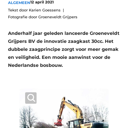
12 april 2021
ALGEMEEN
Save the Date
Tekst door Karien Goessens
Vacature aanmelden
Fotografie door Groeneveldt Grijpers
Vacatures
Anderhalf jaar geleden lanceerde Groeneveldt
Video’s
Grijpers BV de innovatie zaagkast 30cc. Het
dubbele zaagprincipe zorgt voor meer gemak
en veiligheid. Een mooie aanwinst voor de
Nederlandse bosbouw.