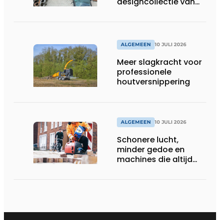
designcollectie van
Studio Wae op in
assortiment
ALGEMEEN
10 JULI 2026
Meer slagkracht voor
professionele
houtversnippering
ALGEMEEN
10 JULI 2026
Schonere lucht,
minder gedoe en
machines die altijd
starten