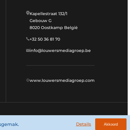
Kapellestraat 132/1
Gebouw G
8020 Oostkamp België
+32 50 36 81 70
info@louwersmediagroep.be
www.louwersmediagroep.com
Algemene voorwaarden
Privacy policy
Details
ksgemak.
Akkoord