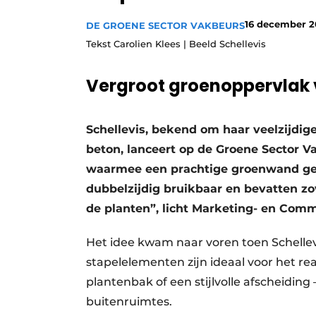
Save the Date
16 december 
DE GROENE SECTOR VAKBEURS
Vacature aanmelden
Tekst Carolien Klees | Beeld Schellevis
Vacatures
Vergroot groenoppervlak v
Video’s
Schellevis, bekend om haar veelzijdig
beton, lanceert op de Groene Sector 
waarmee een prachtige groenwand gec
dubbelzijdig bruikbaar en bevatten zo
de planten”, licht Marketing- en Comm
Het idee kwam naar voren toen Schellev
stapelelementen zijn ideaal voor het r
plantenbak of een stijlvolle afscheiding
buitenruimtes.