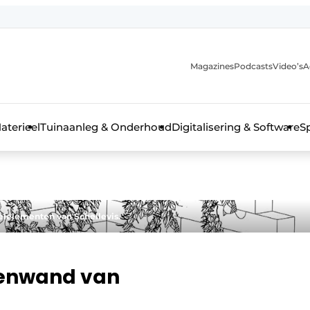
Magazines
Podcasts
Video’s
A
aterieel
Tuinaanleg & Onderhoud
Digitalisering & Software
S
lelementen van Schellevis.
oenwand van