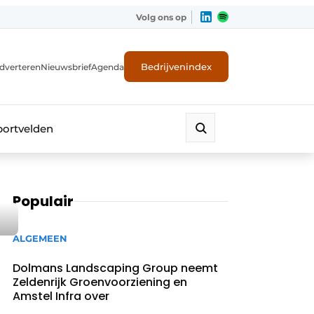
Volg ons op
Bedrijvenindex
dverteren
Nieuwsbrief
Agenda
portvelden
Populair
ALGEMEEN
Dolmans Landscaping Group neemt
Zeldenrijk Groenvoorziening en
Amstel Infra over