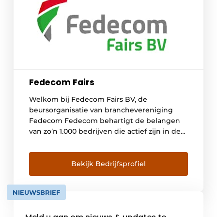
Fedecom Fairs
Welkom bij Fedecom Fairs BV, de
beursorganisatie van branchevereniging
Fedecom Fedecom behartigt de belangen
van zo’n 1.000 bedrijven die actief zijn in de
akkerbouw, veehouderij, tuinbouw,
groensector en industrie & intern transport.
Naast lobby, certificering, opleidingen,
Bekijk Bedrijfsprofiel
ledenadvies en marktstatistieken zijn
vakbeurzen een belangrijke activiteit.
NIEUWSBRIEF
Daarom heeft Fedecom een aparte bv
Fedecom Fairs opgericht, die voor […]