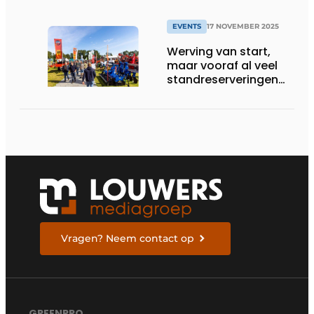
EVENTS
17 NOVEMBER 2025
Werving van start,
maar vooraf al veel
standreserveringen
dankzij
loyaliteitsregeling
Vragen? Neem contact op
GREENPRO