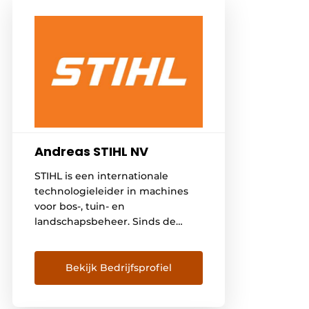
Andreas STIHL NV
STIHL is een internationale
technologieleider in machines
voor bos-, tuin- en
landschapsbeheer. Sinds de
oprichting in 1926 ontwikkelt het
familiebedrijf innovatieve
oplossingen die het werk in en
Bekijk Bedrijfsprofiel
met de natuur eenvoudiger
maken. Het assortiment omvat