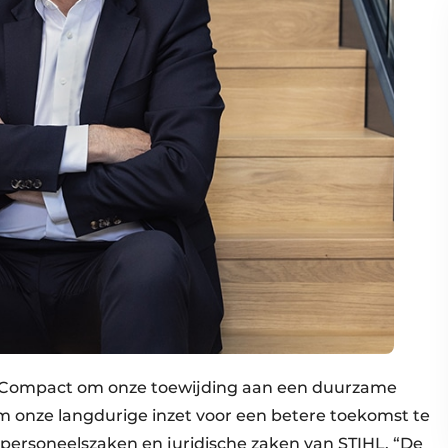
al Compact om onze toewijding aan een duurzame
om onze langdurige inzet voor een betere toekomst te
 personeelszaken en juridische zaken van STIHL. “De