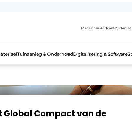
Magazines
Podcasts
Video’s
A
aterieel
Tuinaanleg & Onderhoud
Digitalisering & Software
S
het Global Compact van de