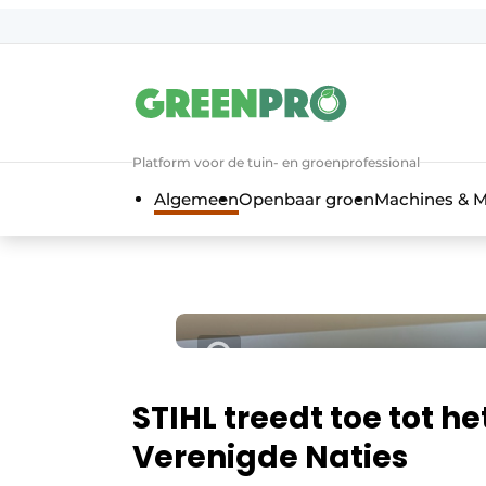
Aanmelden
Algemene voorwaarden
Bedrijven
Platform voor de tuin- en groenprofessional
Contact
Algemeen
Openbaar groen
Machines & M
Direct contact
Evenement aanmelden
Groen in de zorg
Home
Meest gelezen
Nieuwsbrief
STIHL treedt toe tot 
Podcasts
Verenigde Naties
Privacy / Cookie statement