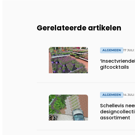
Gerelateerde artikelen
ALGEMEEN
17 JULI
‘Insectvriendel
gifcocktails
ALGEMEEN
14 JULI
Schellevis nee
designcollect
assortiment