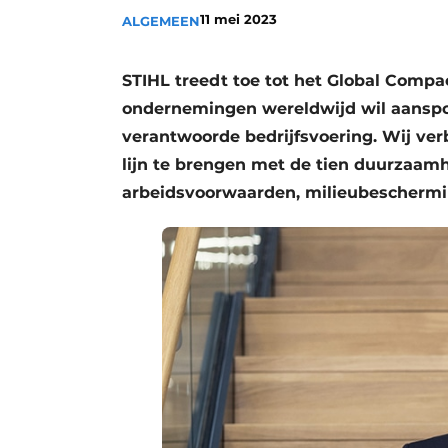
11 mei 2023
ALGEMEEN
Save the Date
Vacature aanmelden
STIHL treedt toe tot het Global Compac
Vacatures
ondernemingen wereldwijd wil aanspo
Video’s
verantwoorde bedrijfsvoering. Wij ver
lijn te brengen met de tien duurzaam
arbeidsvoorwaarden, milieubeschermin