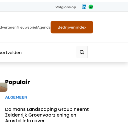
Volg ons op
Bedrijvenindex
dverteren
Nieuwsbrief
Agenda
portvelden
Populair
ALGEMEEN
Dolmans Landscaping Group neemt
Zeldenrijk Groenvoorziening en
Amstel Infra over