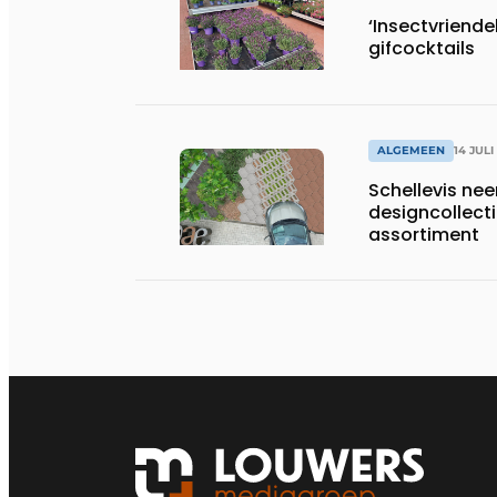
‘Insectvriendel
gifcocktails
ALGEMEEN
14 JULI
Schellevis nee
designcollect
assortiment