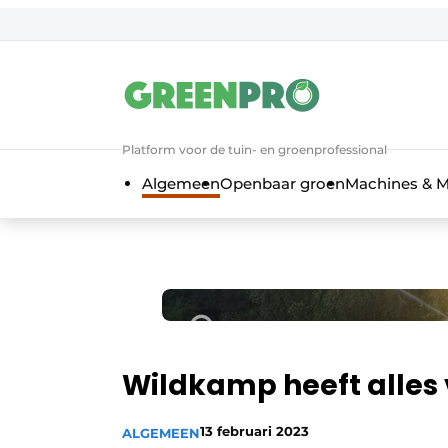
Aanmelden
Algemene voorwaarden
Bedrijven
Platform voor de tuin- en groenprofessional
Contact
Algemeen
Openbaar groen
Machines & M
Direct contact
Evenement aanmelden
Groen in de zorg
Home
Meest gelezen
Nieuwsbrief
Wildkamp heeft alles 
Podcasts
13 februari 2023
ALGEMEEN
Privacy / Cookie statement