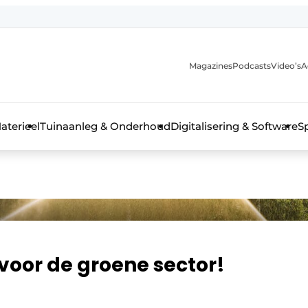
Magazines
Podcasts
Video’s
A
aterieel
Tuinaanleg & Onderhoud
Digitalisering & Software
S
voor de groene sector!