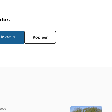
rder.
LinkedIn
Kopieer
 2026