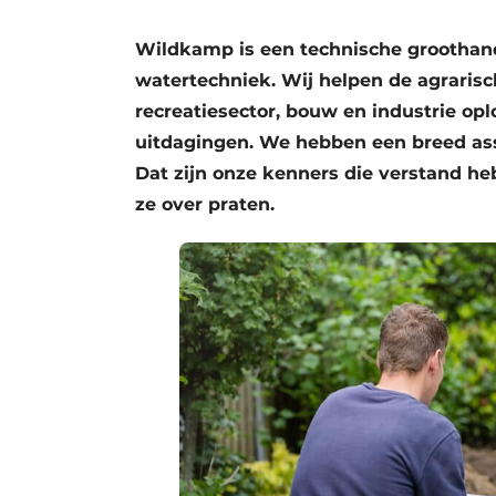
Save the Date
Wildkamp is een technische groothande
Vacature aanmelden
watertechniek. Wij helpen de agrarisch
Vacatures
recreatiesector, bouw en industrie op
Video’s
uitdagingen. We hebben een breed as
Dat zijn onze kenners die verstand h
ze over praten.