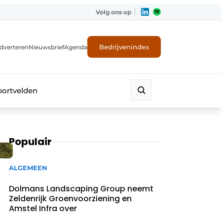
Volg ons op
Bedrijvenindex
dverteren
Nieuwsbrief
Agenda
portvelden
Populair
ALGEMEEN
Dolmans Landscaping Group neemt
Zeldenrijk Groenvoorziening en
Amstel Infra over