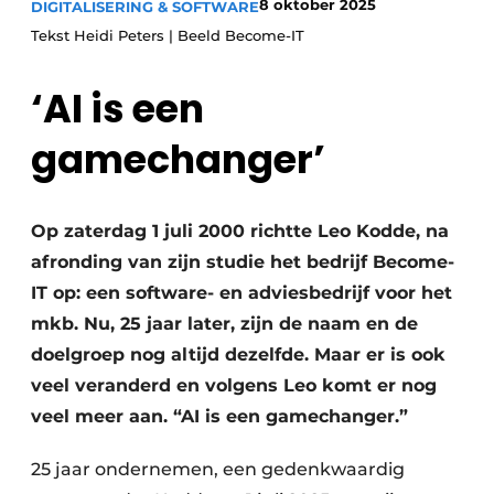
8 oktober 2025
DIGITALISERING & SOFTWARE
Save the Date
Tekst Heidi Peters | Beeld Become-IT
Vacature aanmelden
‘AI is een
Vacatures
Video’s
gamechanger’
Op zaterdag 1 juli 2000 richtte Leo Kodde, na
afronding van zijn studie het bedrijf Become-
IT op: een software- en adviesbedrijf voor het
mkb. Nu, 25 jaar later, zijn de naam en de
doelgroep nog altijd dezelfde. Maar er is ook
veel veranderd en volgens Leo komt er nog
veel meer aan. “AI is een gamechanger.”
25 jaar ondernemen, een gedenkwaardig