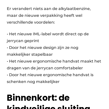
Save the Date
Er verandert niets aan de alkylaatbenzine,
Vacature aanmelden
maar de nieuwe verpakking heeft wel
Vacatures
verschillende voordelen:
Video’s
• Het nieuwe IML-label wordt direct op de
jerrycan geprint
• Door het nieuwe design zijn ze nog
makkelijker stapelbaar
• Het nieuwe ergonomische handvat maakt het
dragen van de jerrycan comfortabeler
• Door het nieuwe ergonomische handvat is
schenken nog makkelijker
Binnenkort: de
kindveilige sluiting