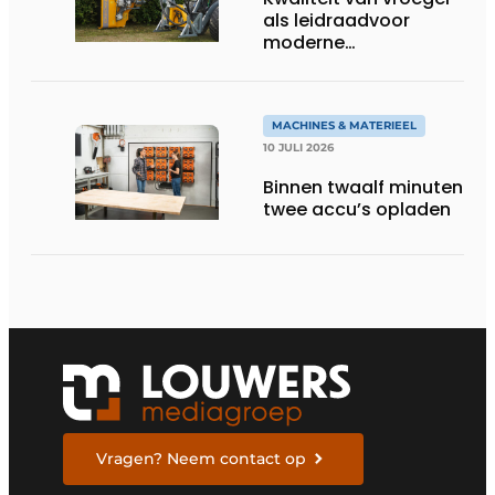
als leidraadvoor
moderne
groentechniek
MACHINES & MATERIEEL
10 JULI 2026
Binnen twaalf minuten
twee accu’s opladen
Vragen? Neem contact op