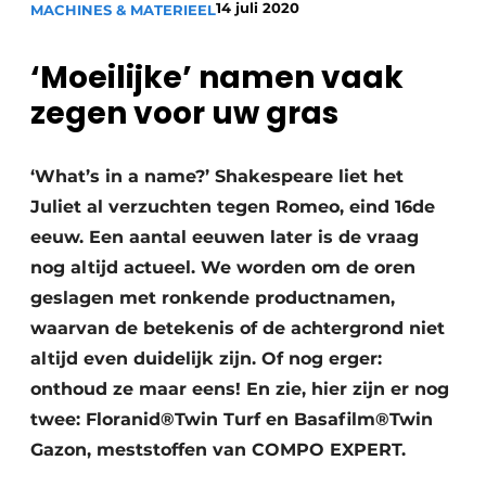
14 juli 2020
MACHINES & MATERIEEL
Save the Date
Vacature aanmelden
‘Moeilijke’ namen
vaak
Vacatures
zegen voor uw gras
Video’s
‘What’s in a name?’ Shakespeare liet het
Juliet al verzuchten tegen Romeo, eind 16de
eeuw. Een aantal eeuwen later is de vraag
nog altijd actueel. We worden om de oren
geslagen met ronkende productnamen,
waarvan de betekenis of de achtergrond niet
altijd even duidelijk zijn. Of nog erger:
onthoud ze maar eens! En zie, hier zijn er nog
twee: Floranid®Twin Turf en Basafilm®Twin
Gazon, meststoffen van COMPO EXPERT.