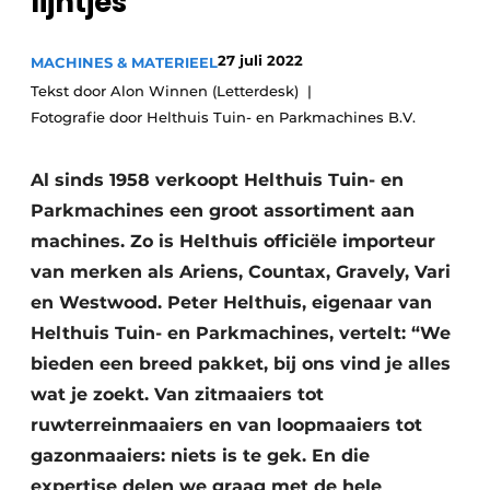
lijntjes
Save the Date
Vacature aanmelden
27 juli 2022
MACHINES & MATERIEEL
Tekst door Alon Winnen (Letterdesk)
Vacatures
Fotografie door Helthuis Tuin- en Parkmachines B.V.
Video’s
Al sinds 1958 verkoopt Helthuis Tuin- en
Parkmachines een groot assortiment aan
machines. Zo is Helthuis officiële importeur
van merken als Ariens, Countax, Gravely, Vari
en Westwood. Peter Helthuis, eigenaar van
Helthuis Tuin- en Parkmachines, vertelt: “We
bieden een breed pakket, bij ons vind je alles
wat je zoekt. Van zitmaaiers tot
ruwterreinmaaiers en van loopmaaiers tot
gazonmaaiers: niets is te gek. En die
expertise delen we graag met de hele