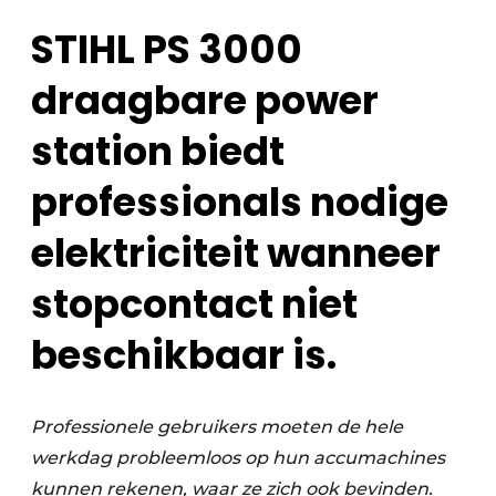
Save the Date
STIHL PS 3000
Vacature aanmelden
draagbare power
Vacatures
station biedt
Video’s
professionals nodige
elektriciteit wanneer
stopcontact niet
beschikbaar is.
Professionele gebruikers moeten de hele
werkdag probleemloos op hun accumachines
kunnen rekenen, waar ze zich ook bevinden.