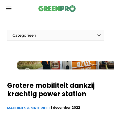
Aanmelden
Algemene voorwaarden
Bedrijven
Categorieën
Contact
Direct contact
Evenement aanmelden
Groen in de zorg
Home
Grotere mobiliteit dankzij
Meest gelezen
krachtig power station
Nieuwsbrief
Podcasts
1 december 2022
MACHINES & MATERIEEL
Privacy / Cookie statement