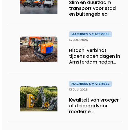
Slim en duurzaam
transport voor stad
en buitengebied
MACHINES & MATERIEEL
14 JULI 2026
Hitachi verbindt
tijdens open dagen in
Amsterdam heden
aan toekomst
MACHINES & MATERIEEL
13 JULI 2026
Kwaliteit van vroeger
als leidraadvoor
moderne
groentechniek