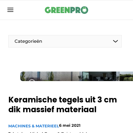
Aanmelden
Algemene voorwaarden
Bedrijven
Categorieën
Contact
Direct contact
Evenement aanmelden
Groen in de zorg
Home
Keramische tegels uit 3 cm
Meest gelezen
dik massief materiaal
Nieuwsbrief
Podcasts
6 mei 2021
MACHINES & MATERIEEL
Privacy / Cookie statement