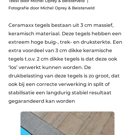
Tekst door Michel Oprey & Beisterveld
Save the Date
Fotografie door Michel Oprey & Beisterveld
Vacature aanmelden
Ceramaxx tegels bestaan uit 3 cm massief,
Vacatures
keramisch materiaal. Deze tegels hebben een
Video’s
extreem hoge buig-, trek- en druksterkte. Een
extra voordeel van 3 cm dikke keramische
tegels t.o.v. 2 cm dikke tegels is dat deze ook
‘los’ verwerkt kunnen worden. De
drukbelasting van deze tegels is zo groot, dat
ook bij een correcte verwerking in split of
stabilisatie een langdurig stabiel resultaat
gegarandeerd kan worden