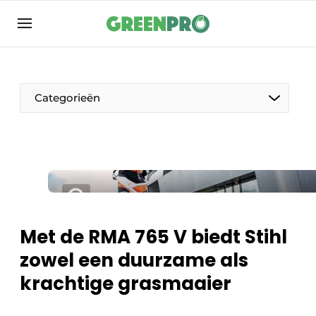
Aanmelden
Algemene voorwaarden
Bedrijven
Categorieën
Contact
Direct contact
Evenement aanmelden
Groen in de zorg
Home
Met de RMA 765 V biedt Stihl
Meest gelezen
zowel een duurzame als
Nieuwsbrief
krachtige grasmaaier
Podcasts
Privacy / Cookie statement