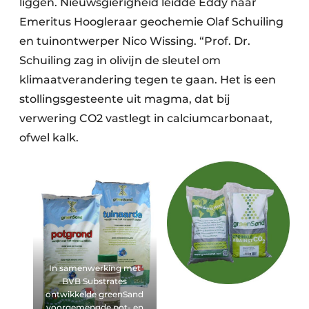
liggen. Nieuwsgierigheid leidde Eddy naar
Emeritus Hoogleraar geochemie Olaf Schuiling
en tuinontwerper Nico Wissing. “Prof. Dr.
Schuiling zag in olivijn de sleutel om
klimaatverandering tegen te gaan. Het is een
stollingsgesteente uit magma, dat bij
verwering CO2 vastlegt in calciumcarbonaat,
ofwel kalk.
In samenwerking met
BVB Substrates
ontwikkelde greenSand
voorgemengde pot- en