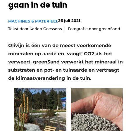
gaan in de tuin
Save the Date
Vacature aanmelden
26 juli 2021
MACHINES & MATERIEEL
Vacatures
Tekst door Karien Goessens
Fotografie door greenSand
Video’s
Olivijn is één van de meest voorkomende
mineralen op aarde en ‘vangt’ CO2 als het
verweert. greenSand verwerkt het mineraal in
substraten en pot- en tuinaarde en vertraagt
de klimaatverandering in de tuin.