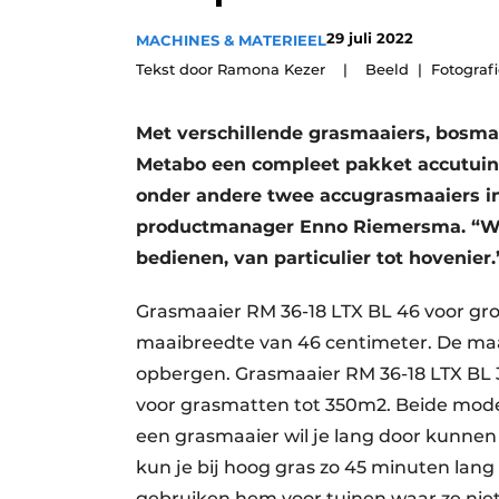
Save the Date
29 juli 2022
MACHINES & MATERIEEL
Vacature aanmelden
Tekst door Ramona Kezer | Beeld
Fotograf
Vacatures
Met verschillende grasmaaiers, bosma
Video’s
Metabo een compleet pakket accutuin
onder andere twee accugrasmaaiers in 
productmanager Enno Riemersma. “W
bedienen, van particulier tot hovenier.
Grasmaaier RM 36-18 LTX BL 46 voor gr
maaibreedte van 46 centimeter. De maa
opbergen. Grasmaaier RM 36-18 LTX BL 
voor grasmatten tot 350m2. Beide mode
een grasmaaier wil je lang door kunnen
kun je bij hoog gras zo 45 minuten lang 
gebruiken hem voor tuinen waar ze nie