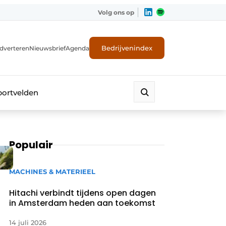
Volg ons op
Bedrijvenindex
dverteren
Nieuwsbrief
Agenda
portvelden
Populair
MACHINES & MATERIEEL
Hitachi verbindt tijdens open dagen
in Amsterdam heden aan toekomst
14 juli 2026