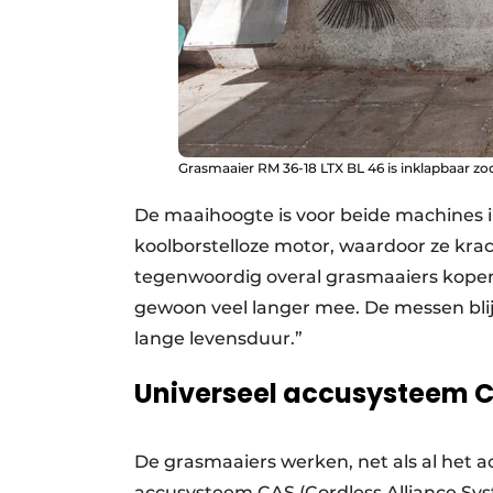
Grasmaaier RM 36-18 LTX BL 46 is inklapbaar z
De maaihoogte is voor beide machines i
koolborstelloze motor, waardoor ze krac
tegenwoordig overal grasmaaiers kopen,
gewoon veel langer mee. De messen bli
lange levensduur.”
Universeel accusysteem 
De grasmaaiers werken, net als al het 
accusysteem CAS (Cordless Alliance Sys