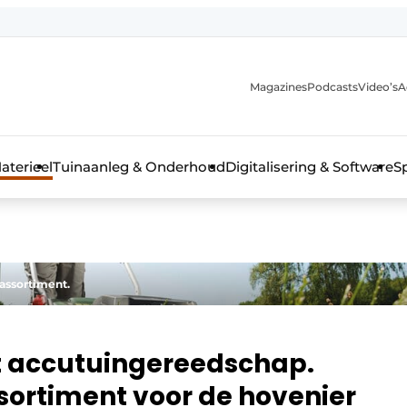
Magazines
Podcasts
Video’s
A
aterieel
Tuinaanleg & Onderhoud
Digitalisering & Software
S
assortiment.
t accutuingereedschap.
ortiment voor de hovenier