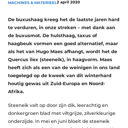
2 april 2020
MACHINES & MATERIEEL
Save the Date
Vacature aanmelden
De buxushaag kreeg het de laatste jaren hard
Vacatures
te verduren, in onze streken – met dank aan
de buxusmot. De hulsthaag, taxus of
Video’s
haagbeuk vormen een goed alternatief, maar
als het van Hugo Maes afhangt, wordt het de
Quercus ilex (steeneik), in haagvorm. Maes
heeft zich als een van de weinigen in ons land
toegelegd op de kweek van dit winterhard
houtig gewas uit Zuid-Europa en Noord-
Afrika.
Steeneik valt op door zijn dik, leerachtig en
donkergroen blad met viltgrijze, zilverkleurige
onderzijde. In mei en juni bloeit de steeneik