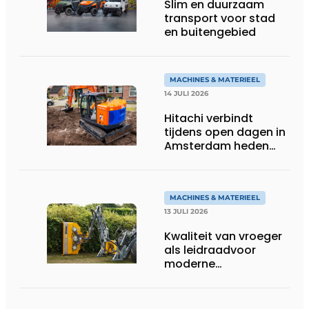
Slim en duurzaam
transport voor stad
en buitengebied
MACHINES & MATERIEEL
14 JULI 2026
Hitachi verbindt
tijdens open dagen in
Amsterdam heden
aan toekomst
MACHINES & MATERIEEL
13 JULI 2026
Kwaliteit van vroeger
als leidraadvoor
moderne
groentechniek