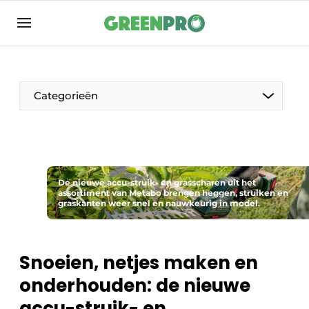
Aanmelden
Algemene voorwaarden
Bedrijven
Categorieën
Contact
Direct contact
Evenement aanmelden
Groen in de zorg
De nieuwe accu-struik- en grasscharen uit het
assortiment van Metabo brengen heggen, struiken en
graskanten weer snel en nauwkeurig in model.
Home
Meest gelezen
Nieuwsbrief
Snoeien, netjes maken en
Podcasts
onderhouden: de nieuwe
Privacy / Cookie statement
accu-struik- en