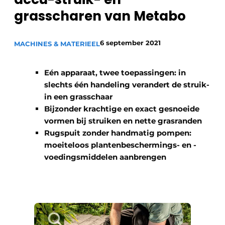
Save the Date
grasscharen van Metabo
Vacature aanmelden
6 september 2021
MACHINES & MATERIEEL
Vacatures
Video’s
Eén apparaat, twee toepassingen: in
slechts één handeling verandert de struik-
in een grasschaar
Bijzonder krachtige en exact gesnoeide
vormen bij struiken en nette grasranden
Rugspuit zonder handmatig pompen:
moeiteloos plantenbeschermings- en -
voedingsmiddelen aanbrengen