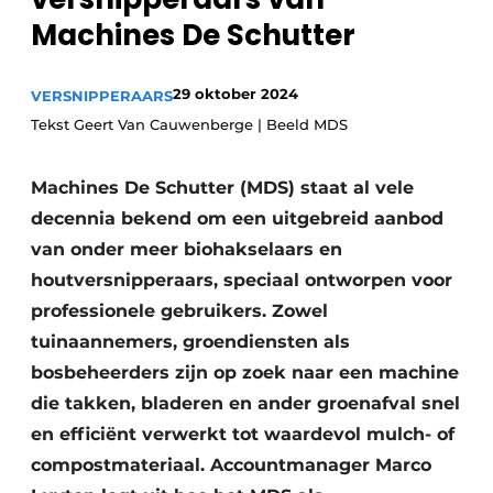
Save the Date
Machines De Schutter
Vacature aanmelden
29 oktober 2024
VERSNIPPERAARS
Vacatures
Tekst Geert Van Cauwenberge | Beeld MDS
Video’s
Machines De Schutter (MDS) staat al vele
decennia bekend om een uitgebreid aanbod
van onder meer biohakselaars en
houtversnipperaars, speciaal ontworpen voor
professionele gebruikers. Zowel
tuinaannemers, groendiensten als
bosbeheerders zijn op zoek naar een machine
die takken, bladeren en ander groenafval snel
en efficiënt verwerkt tot waardevol mulch- of
compostmateriaal. Accountmanager Marco