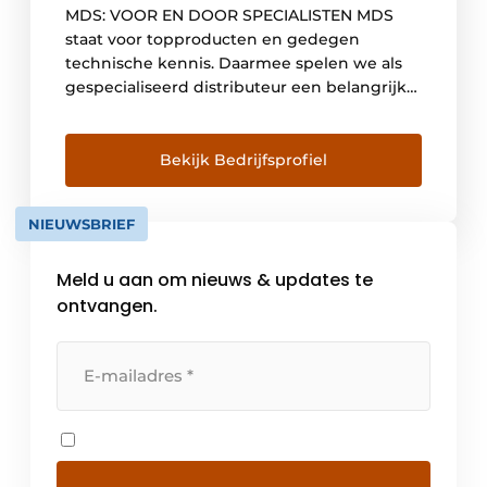
MDS: VOOR EN DOOR SPECIALISTEN MDS
staat voor topproducten en gedegen
technische kennis. Daarmee spelen we als
gespecialiseerd distributeur een belangrijke
rol voor het werk van iedere vakman. Zij
kunnen rekenen op het beste advies,
producten van topkwaliteit en service
Bekijk Bedrijfsprofiel
waardoor hun werk altijd door blijft gaan.
HOOGWAARDIGE PRODUCTEN MDS werkt
NIEUWSBRIEF
uitsluitend met de beste […]
Meld u aan om nieuws & updates te
ontvangen.