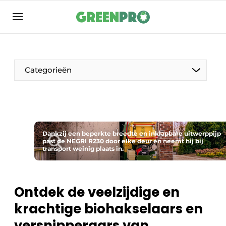
Aanmelden
Algemene voorwaarden
Bedrijven
Categorieën
Contact
Direct contact
Evenement aanmelden
Groen in de zorg
Dankzij een beperkte breedte en inklapbare uitwerppijp
past de NEGRI R230 door elke deur en neemt hij bij
transport weinig plaats in.
Home
Meest gelezen
Nieuwsbrief
Ontdek de veelzijdige en
Podcasts
krachtige biohakselaars en
Privacy / Cookie statement
versnipperaars van