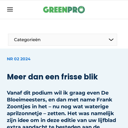
Aanmelden
Algemene voorwaarden
Bedrijven
Categorieën
Contact
Direct contact
NR 02 2024
Evenement aanmelden
Meer dan een frisse blik
Groen in de zorg
Home
Vanaf dit podium wil ik graag even De
Meest gelezen
Bloeimeesters, en dan met name Frank
Nieuwsbrief
Zoontjes in het – nu nog wat waterige
aprilzonnetje – zetten. Het was namelijk
Podcasts
zijn idee om in deze editie van uw lijfblad
Privacy / Cookie statement
extra aandacht te besteden aan de