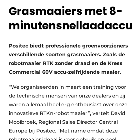
Grasmaaiers met 8-
Save the Date
Vacature aanmelden
minutensnellaadaccu
Vacatures
Video’s
Positec biedt professionele groenvoorzieners
verschillende soorten grasmaaiers. Zoals de
robotmaaier RTK zonder draad en de Kress
Commercial 60V accu-zelfrijdende maaier.
“We organiseerden in maart een training voor
de technische mensen van onze dealers en zij
waren allemaal heel erg enthousiast over onze
innovatieve RTKn-robotmaaier”, vertelt David
Mooibroek, Regional Sales Director Central
Europe bij Positec. “Met name omdat deze
robotmaaier ideaal is voor gebruik op heel