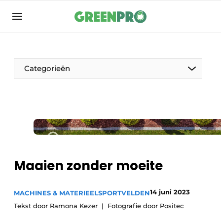
Aanmelden
Algemene voorwaarden
Bedrijven
Categorieën
Contact
Direct contact
Evenement aanmelden
Groen in de zorg
Home
Maaien zonder moeite
Meest gelezen
Nieuwsbrief
14 juni 2023
MACHINES & MATERIEEL
SPORTVELDEN
Podcasts
Tekst door Ramona Kezer
Fotografie door Positec
Privacy / Cookie statement