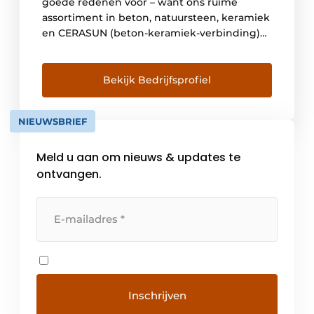
goede redenen voor – want ons ruime
assortiment in beton, natuursteen, keramiek
en CERASUN (beton-keramiek-verbinding)
omvat maar liefst zoveel artikelen. Met
andere woorden: wij hebben gegarandeerd
de juiste producten voor uw project. En om
Bekijk Bedrijfsprofiel
ervoor te zorgen dat u klantgerichte service
en professioneel advies krijgt, werken wij
NIEUWSBRIEF
uitsluitend samen […]
Meld u aan om nieuws & updates te
ontvangen.