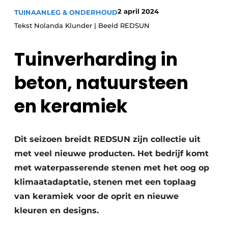
Save the Date
2 april 2024
TUINAANLEG & ONDERHOUD
Tekst Nolanda Klunder | Beeld REDSUN
Vacature aanmelden
Vacatures
Tuinverharding in
Video’s
beton, natuursteen
en keramiek
Dit seizoen breidt REDSUN zijn collectie uit
met veel nieuwe producten. Het bedrijf komt
met waterpasserende stenen met het oog op
klimaatadaptatie, stenen met een toplaag
van keramiek voor de oprit en nieuwe
kleuren en designs.