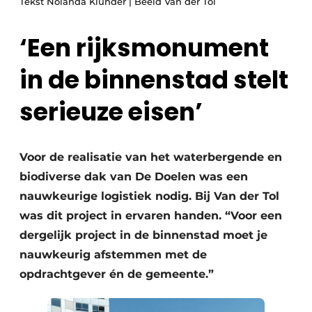
Tekst Nolanda Klunder | Beeld Van der Tol
Save the Date
‘Een rijksmonument
Vacature aanmelden
Vacatures
in de binnenstad stelt
Video’s
serieuze eisen’
Voor de realisatie van het waterbergende en
biodiverse dak van De Doelen was een
nauwkeurige logistiek nodig. Bij Van der Tol
was dit project in ervaren handen. “Voor een
dergelijk project in de binnenstad moet je
nauwkeurig afstemmen met de
opdrachtgever én de gemeente.”