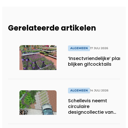
Gerelateerde artikelen
ALGEMEEN
17 JULI 2026
‘Insectvriendelijke’ plante
blijken gifcocktails
ALGEMEEN
14 JULI 2026
Schellevis neemt
circulaire
designcollectie van
Studio Wae op in
assortiment