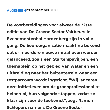
Save the Date
29 september 2021
ALGEMEEN
Vacature aanmelden
Vacatures
De voorbereidingen voor alweer de 22ste
Video’s
editie van De Groene Sector Vakbeurs in
Evenementenhal Hardenberg zijn in volle
gang. De beursorganisatie maakt nu bekend
dat er meerdere nieuwe initiatieven worden
gelanceerd, zoals een Starterspaviljoen, een
themaplein op het gebied van water en een
uitbreiding naar het buitenterrein waar een
testparcours wordt ingericht. “Wij lanceren
deze initiatieven om de groenprofessional te
helpen bij hun volgende stappen, zodat ze
klaar zijn voor de toekomst”, zegt Ramon
Schlepers namens De Groene Sector