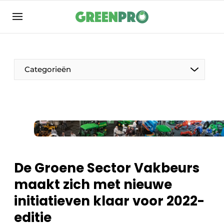
Aanmelden
Algemene voorwaarden
Bedrijven
Categorieën
Contact
Direct contact
Evenement aanmelden
Groen in de zorg
Home
De Groene Sector Vakbeurs
Meest gelezen
maakt zich met nieuwe
Nieuwsbrief
initiatieven klaar voor 2022-
Podcasts
editie
Privacy / Cookie statement