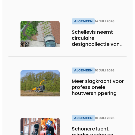
ALGEMEEN
14 JULI 2026
Schellevis neemt
circulaire
designcollectie van
Studio Wae op in
assortiment
ALGEMEEN
10 JULI 2026
Meer slagkracht voor
professionele
houtversnippering
ALGEMEEN
10 JULI 2026
Schonere lucht,
minder gedoe en