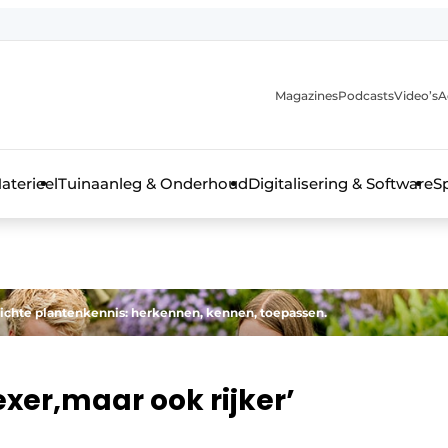
Magazines
Podcasts
Video’s
A
aterieel
Tuinaanleg & Onderhoud
Digitalisering & Software
S
plichte plantenkennis: herkennen, kennen, toepassen.
xer,maar ook rijker’