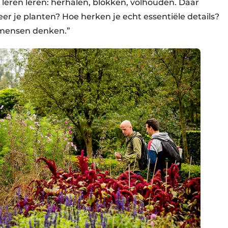
leren leren: herhalen, blokken, volhouden. Daar
eer je planten? Hoe herken je echt essentiële details?
l mensen denken.”