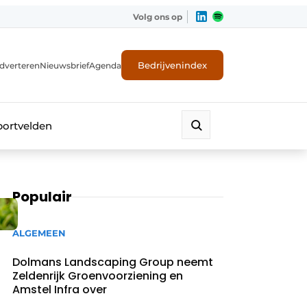
Volg ons op
Bedrijvenindex
dverteren
Nieuwsbrief
Agenda
portvelden
Populair
ALGEMEEN
Dolmans Landscaping Group neemt
Zeldenrijk Groenvoorziening en
Amstel Infra over