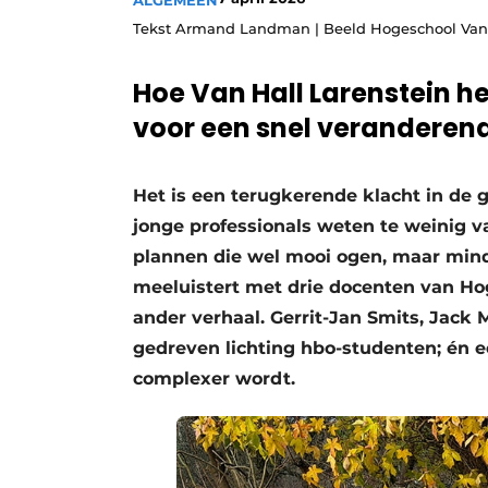
ALGEMEEN
Save the Date
Tekst Armand Landman | Beeld Hogeschool Van 
Vacature aanmelden
Hoe Van Hall Larenstein h
Vacatures
voor een snel veranderen
Video’s
Het is een terugkerende klacht in de 
jonge professionals weten te weinig 
plannen die wel mooi ogen, maar mind
meeluistert met drie docenten van Ho
ander verhaal. Gerrit-Jan Smits, Jack 
gedreven lichting hbo-studenten; én 
complexer wordt.