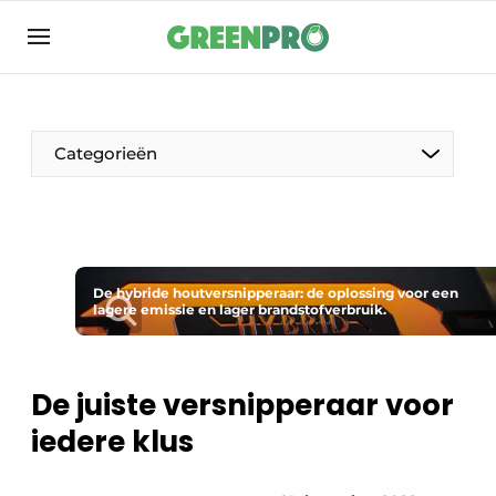
Aanmelden
Algemene voorwaarden
Bedrijven
Categorieën
Contact
Direct contact
Evenement aanmelden
Groen in de zorg
De hybride houtversnipperaar: de oplossing voor een
lagere emissie en lager brandstofverbruik.
Home
Meest gelezen
De juiste versnipperaar voor
Nieuwsbrief
iedere klus
Podcasts
Privacy / Cookie statement