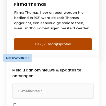
Firma Thomas
Firma Thomas: heer en boer worden hier
bediend In 1931 werd de zaak Thomas
opgericht, een eenvoudige smidse toen,
waar landbouwvoertuigen hersteld werden.
Vandaag, 86 jaar later, zijn het kleinzonen
Frank en Johan die het bedrijf leiden,
gespecialiseerd in de distributie van land- en
Bekijk Bedrijfsprofiel
tuinbouwmachines. Toen grootvader
Thomas in 1931 begon als boerensmid, had
NIEUWSBRIEF
hij […]
Meld u aan om nieuws & updates te
ontvangen.