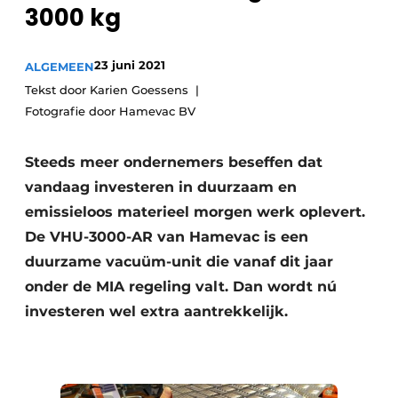
3000 kg
Save the Date
Vacature aanmelden
23 juni 2021
ALGEMEEN
Vacatures
Tekst door Karien Goessens
Video’s
Fotografie door Hamevac BV
Steeds meer ondernemers beseffen dat
vandaag investeren in duurzaam en
emissieloos materieel morgen werk oplevert.
De VHU-3000-AR van Hamevac is een
duurzame vacuüm-unit die vanaf dit jaar
onder de MIA regeling valt. Dan wordt nú
investeren wel extra aantrekkelijk.