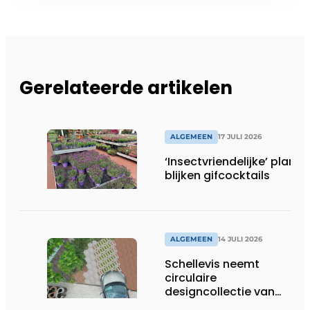
Gerelateerde artikelen
ALGEMEEN
17 JULI 2026
‘Insectvriendelijke’ plante
blijken gifcocktails
ALGEMEEN
14 JULI 2026
Schellevis neemt
circulaire
designcollectie van
Studio Wae op in