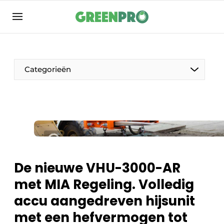
Aanmelden
Algemene voorwaarden
Bedrijven
Categorieën
Contact
Direct contact
Evenement aanmelden
Groen in de zorg
Home
De nieuwe VHU-3000-AR
Meest gelezen
met MIA Regeling. Volledig
Nieuwsbrief
accu aangedreven hijsunit
Podcasts
met een hefvermogen tot
Privacy / Cookie statement