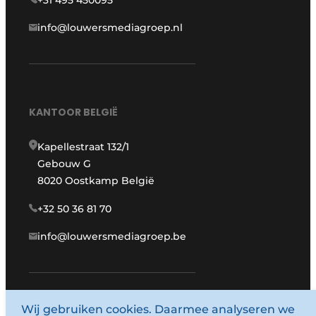
+31 495 450095
info@louwersmediagroep.nl
KANTOOR BELGIË
Kapellestraat 132/1
Gebouw G
8020 Oostkamp België
+32 50 36 81 70
info@louwersmediagroep.be
www.louwersmediagroep.com
Wij gebruiken cookies. Daarmee analyseren we