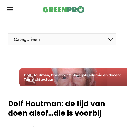
Aanmelden
Algemene voorwaarden
Bedrijven
Categorieën
Contact
Direct contact
Evenement aanmelden
Groen in de zorg
Dolf Houtman, Oprichter OntwerpAcademie en docent
Tuinarchitectuur
Home
Meest gelezen
Dolf Houtman: de tijd van
Nieuwsbrief
doen alsof…die is voorbij
Podcasts
Privacy / Cookie statement