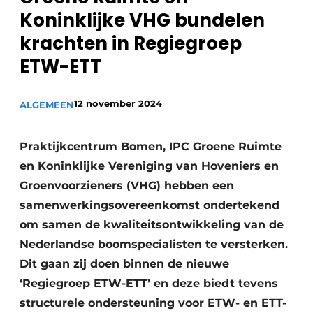
Koninklijke VHG bundelen
Save the Date
krachten in Regiegroep
Vacature aanmelden
ETW-ETT
Vacatures
Video’s
12 november 2024
ALGEMEEN
Praktijkcentrum Bomen, IPC Groene Ruimte
en Koninklijke Vereniging van Hoveniers en
Groenvoorzieners (VHG) hebben een
samenwerkingsovereenkomst ondertekend
om samen de kwaliteitsontwikkeling van de
Nederlandse boomspecialisten te versterken.
Dit gaan zij doen binnen de nieuwe
‘Regiegroep ETW-ETT’ en deze biedt tevens
structurele ondersteuning voor ETW- en ETT-