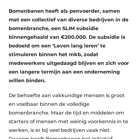
Save the Date
Bomenbanen heeft als penvoerder, samen
Vacature aanmelden
met een collectief van diverse bedrijven in de
Vacatures
bomenbranche, een SLIM subsidie
binnengehaald van €200.000. De subsidie is
Video’s
bedoeld om een ‘Leven lang leren’ te
stimuleren binnen het mkb, zodat
medewerkers uitgedaagd blijven en zich voor
een langere termijn aan een onderneming
willen binden.
De behoefte aan vakkundige mensen is groot
en voelbaar binnen de volledige
bomenbranche. Maar de tijd en middelen om
starters of mensen met weinig voorkennis in te
werken, is er bij veel bedrijven vaak niet.
Daarom heeft Bomenbanen het initiatief