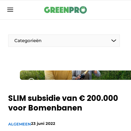
Aanmelden
Algemene voorwaarden
Bedrijven
Categorieën
Contact
Direct contact
Evenement aanmelden
Groen in de zorg
Home
SLIM subsidie van € 200.000
Meest gelezen
voor Bomenbanen
Nieuwsbrief
Podcasts
23 juni 2022
ALGEMEEN
Privacy / Cookie statement