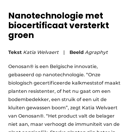
Save the Date
Nanotechnologie met
Vacature aanmelden
biocertificaat versterkt
Vacatures
groen
Video’s
Tekst
Katia Welvaert
|
Beeld
Agraphyt
Oenosan® is een Belgische innovatie,
gebaseerd op nanotechnologie. “Onze
biologisch gecertificeerde kalkmeststof maakt
planten resistenter, of het nu gaat om een
bodembedekker, een struik of een uit de
kluiten gewassen boom”, zegt Katia Welvaert
van Oenosan®. “Het product valt de belager
niet aan, maar verhoogt de immuniteit van de