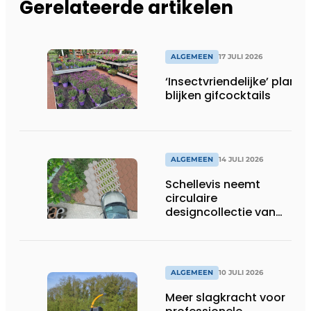
Gerelateerde artikelen
ALGEMEEN
17 JULI 2026
‘Insectvriendelijke’ plante
blijken gifcocktails
ALGEMEEN
14 JULI 2026
Schellevis neemt
circulaire
designcollectie van
Studio Wae op in
assortiment
ALGEMEEN
10 JULI 2026
Meer slagkracht voor