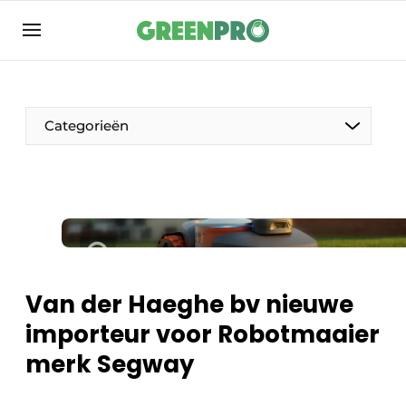
Aanmelden
Algemene voorwaarden
Bedrijven
Categorieën
Contact
Direct contact
Evenement aanmelden
Groen in de zorg
Home
Van der Haeghe bv nieuwe
Meest gelezen
importeur voor Robotmaaier
Nieuwsbrief
merk Segway
Podcasts
Privacy / Cookie statement