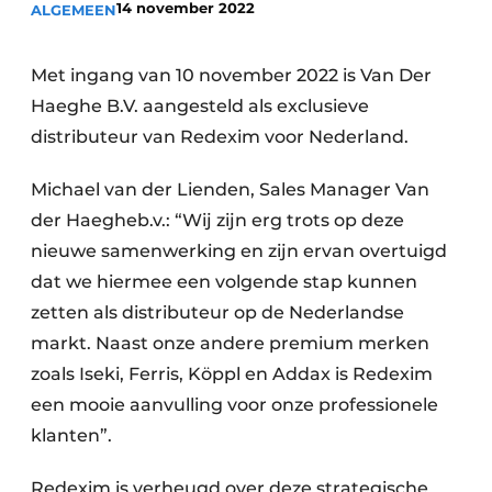
14 november 2022
ALGEMEEN
Save the Date
Vacature aanmelden
Met ingang van 10 november 2022 is Van Der
Vacatures
Haeghe B.V. aangesteld als exclusieve
distributeur van Redexim voor Nederland.
Video’s
Michael van der Lienden, Sales Manager Van
der Haegheb.v.: “Wij zijn erg trots op deze
nieuwe samenwerking en zijn ervan overtuigd
dat we hiermee een volgende stap kunnen
zetten als distributeur op de Nederlandse
markt. Naast onze andere premium merken
zoals Iseki, Ferris, Köppl en Addax is Redexim
een mooie aanvulling voor onze professionele
klanten”.
Redexim is verheugd over deze strategische