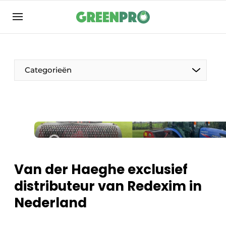
Aanmelden
Algemene voorwaarden
Bedrijven
Categorieën
Contact
Direct contact
Evenement aanmelden
Groen in de zorg
Home
Van der Haeghe exclusief
Meest gelezen
distributeur van Redexim in
Nieuwsbrief
Nederland
Podcasts
Privacy / Cookie statement