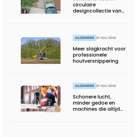
circulaire
designcollectie van
Studio Wae op in
assortiment
ALGEMEEN
10 JULI 2026
Meer slagkracht voor
professionele
houtversnippering
ALGEMEEN
10 JULI 2026
Schonere lucht,
minder gedoe en
machines die altijd
starten