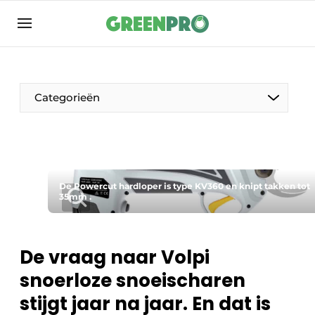
Aanmelden
Algemene voorwaarden
Bedrijven
Categorieën
Contact
Direct contact
Evenement aanmelden
Groen in de zorg
De Powercut hardloper is type KV360 en knipt takken tot
35mm .
Home
Meest gelezen
De vraag naar Volpi
Nieuwsbrief
snoerloze snoeischaren
Podcasts
stijgt jaar na jaar. En dat is
Privacy / Cookie statement