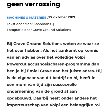
geen verrassing
Save the Date
Vacature aanmelden
27 oktober 2021
MACHINES & MATERIEEL
Vacatures
Tekst door Mark Koopmans
Fotografie door Grave Ground Solutions
Video’s
Bij Grave Ground Solutions weten ze waar ze
het over hebben. Als het aankomt op kennis
van en advies over het volledige Volpi
Powercut accusnoeischaren-programma dan
ben je bij Emiel Grave aan het juiste adres. Hij
is de eigenaar van dit bedrijf en hij heeft in
een mum van tijd zijn succesvolle
onderneming van de grond af aan
opgebouwd. Daarbij heeft onder andere het
importeurschap van Volpi een belangrijke rol