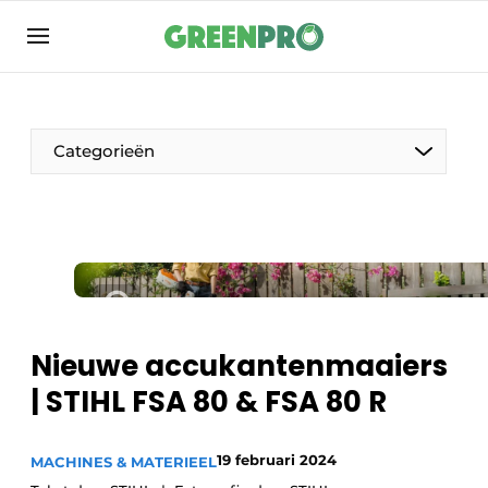
Aanmelden
Algemene voorwaarden
Bedrijven
Categorieën
Contact
Direct contact
Evenement aanmelden
Groen in de zorg
Home
Nieuwe accukantenmaaiers
Meest gelezen
| STIHL FSA 80 & FSA 80 R
Nieuwsbrief
Podcasts
19 februari 2024
MACHINES & MATERIEEL
Privacy / Cookie statement