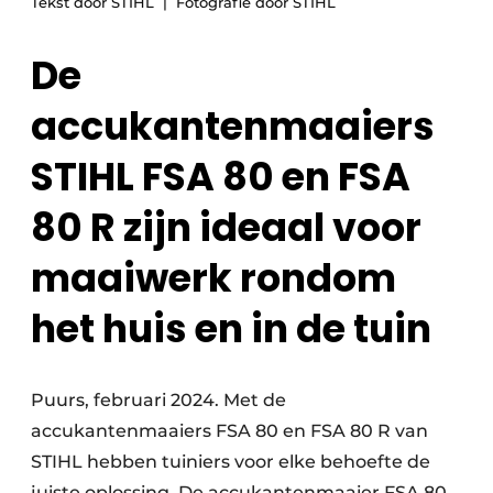
Tekst door STIHL
Fotografie door STIHL
Save the Date
De
Vacature aanmelden
Vacatures
accukantenmaaiers
Video’s
STIHL FSA 80 en FSA
80 R zijn ideaal voor
maaiwerk rondom
het huis en in de tuin
Puurs, februari 2024. Met de
accukantenmaaiers FSA 80 en FSA 80 R van
STIHL hebben tuiniers voor elke behoefte de
juiste oplossing. De accukantenmaaier FSA 80