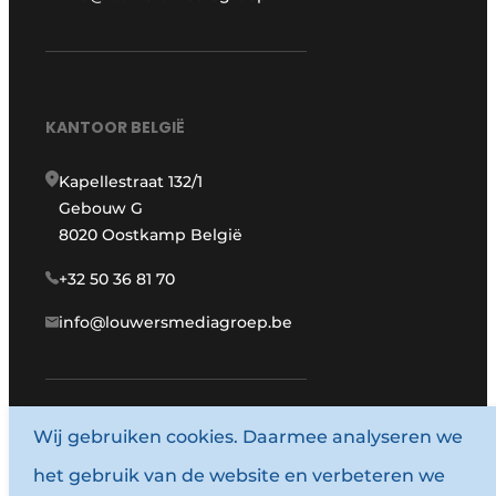
KANTOOR BELGIË
Kapellestraat 132/1
Gebouw G
8020 Oostkamp België
+32 50 36 81 70
info@louwersmediagroep.be
www.louwersmediagroep.com
Wij gebruiken cookies. Daarmee analyseren we
het gebruik van de website en verbeteren we
© 1987 - 2026 Louwersmediagroep.