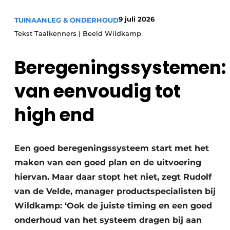
Save the Date
9 juli 2026
TUINAANLEG & ONDERHOUD
Vacature aanmelden
Tekst Taalkenners | Beeld Wildkamp
Vacatures
Beregeningssystemen:
Video’s
van eenvoudig tot
high end
Een goed beregeningssysteem start met het
maken van een goed plan en de uitvoering
hiervan. Maar daar stopt het niet, zegt Rudolf
van de Velde, manager productspecialisten bij
Wildkamp: ‘Ook de juiste timing en een goed
onderhoud van het systeem dragen bij aan