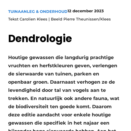
Save the Date
12 december 2023
TUINAANLEG & ONDERHOUD
Vacature aanmelden
Tekst Carolien Klees | Beeld Pierre Theunissen/Klees
Vacatures
Dendrologie
Video’s
Houtige gewassen die langdurig prachtige
vruchten en herfstkleuren geven, verlengen
de sierwaarde van tuinen, parken en
openbaar groen. Daarnaast verhogen ze de
levendigheid door tal van vogels aan te
trekken. En natuurlijk ook andere fauna, wat
de biodiversiteit ten goede komt. Daarom
deze editie aandacht voor enkele houtige
gewassen die specifiek in het najaar een