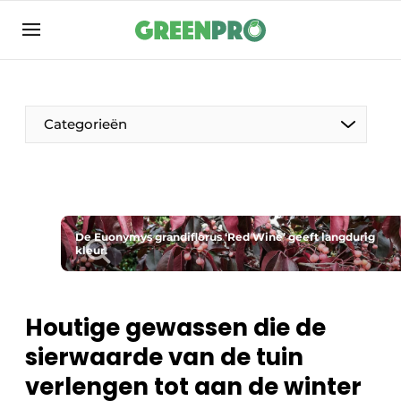
Aanmelden
Algemene voorwaarden
Bedrijven
Categorieën
Contact
Direct contact
Evenement aanmelden
Groen in de zorg
De Euonymys grandiflorus ‘Red Wine’ geeft langdurig
kleur.
Home
Meest gelezen
Houtige gewassen die de
Nieuwsbrief
sierwaarde van de tuin
Podcasts
verlengen tot aan de winter
Privacy / Cookie statement