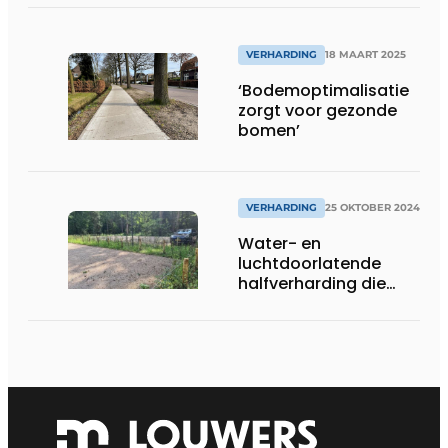
VERHARDING
18 MAART 2025
‘Bodemoptimalisatie
zorgt voor gezonde
bomen’
VERHARDING
25 OKTOBER 2024
Water- en
luchtdoorlatende
halfverharding die
voldoet aan de Duitse
normering