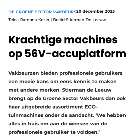
Save the Date
20 december 2023
DE GROENE SECTOR VAKBEURS
Vacature aanmelden
Tekst Ramona Kezer | Beeld Stierman De Leeuw
Vacatures
Krachtige machines
Video’s
op 56V-accuplatform
Vakbeurzen bieden professionele gebruikers
een mooie kans om eens kennis te maken
met andere merken. Stierman de Leeuw
brengt op de Groene Sector Vakbeurs dan ook
haar uitgebreide assortiment EGO-
tuinmachines onder de aandacht. ‘We hebben
alles in huis om aan de wensen van de
professionele gebruiker te voldoen.’