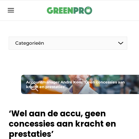
Aanmelden
Algemene voorwaarden
Bedrijven
Categorieën
Contact
Direct contact
Evenement aanmelden
Groen in de zorg
Accountmanager André Kors: ‘Geen concessies aan
kracht en prestaties’.
Home
Meest gelezen
‘Wel aan de accu, geen
Nieuwsbrief
concessies aan kracht en
Podcasts
prestaties’
Privacy / Cookie statement