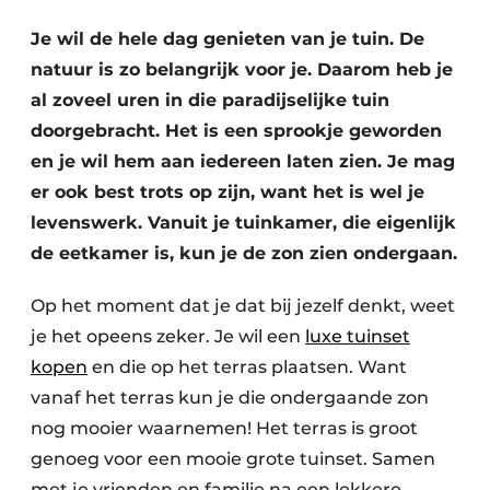
Save the Date
Je wil de hele dag genieten van je tuin. De
Vacature aanmelden
natuur is zo belangrijk voor je. Daarom heb je
Vacatures
al zoveel uren in die paradijselijke tuin
doorgebracht. Het is een sprookje geworden
Video’s
en je wil hem aan iedereen laten zien. Je mag
er ook best trots op zijn, want het is wel je
levenswerk. Vanuit je tuinkamer, die eigenlijk
de eetkamer is, kun je de zon zien ondergaan.
Op het moment dat je dat bij jezelf denkt, weet
je het opeens zeker. Je wil een
luxe tuinset
kopen
en die op het terras plaatsen. Want
vanaf het terras kun je die ondergaande zon
nog mooier waarnemen! Het terras is groot
genoeg voor een mooie grote tuinset. Samen
met je vrienden en familie na een lekkere