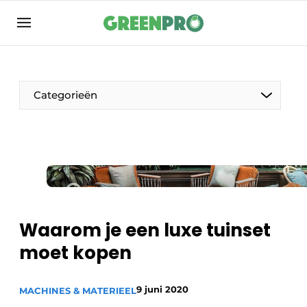
Aanmelden
Algemene voorwaarden
Bedrijven
Categorieën
Contact
Direct contact
Evenement aanmelden
Groen in de zorg
Home
Waarom je een luxe tuinset
Meest gelezen
moet kopen
Nieuwsbrief
Podcasts
9 juni 2020
MACHINES & MATERIEEL
Privacy / Cookie statement