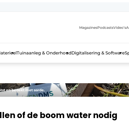
Magazines
Podcasts
Video’s
A
aterieel
Tuinaanleg & Onderhoud
Digitalisering & Software
S
tst en bedekt met aarde.
len of de boom water nodig