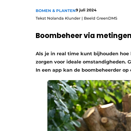
Save the Date
9 juli 2024
BOMEN & PLANTEN
Vacature aanmelden
Tekst Nolanda Klunder | Beeld GreenDMS
Vacatures
Boombeheer via metinge
Video’s
Als je in real time kunt bijhouden hoe
zorgen voor ideale omstandigheden. 
In een app kan de boombeheerder op 