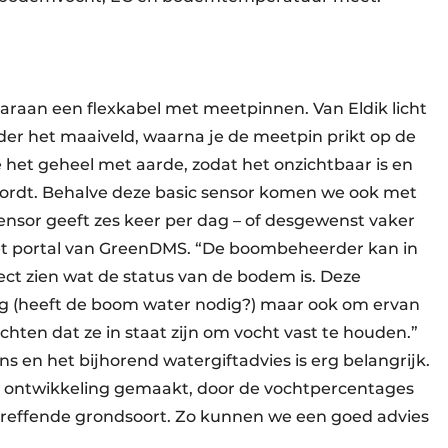
aaraan een flexkabel met meetpinnen. Van Eldik licht
onder het maaiveld, waarna je de meetpin prikt op de
 het geheel met aarde, zodat het onzichtbaar is en
wordt. Behalve deze basic sensor komen we ook met
nsor geeft zes keer per dag – of desgewenst vaker
het portal van GreenDMS. “De boombeheerder kan in
rect zien wat de status van de bodem is. Deze
rg (heeft de boom water nodig?) maar ook om ervan
ichten dat ze in staat zijn om vocht vast te houden.”
ns en het bijhorend watergiftadvies is erg belangrijk.
e ontwikkeling gemaakt, door de vochtpercentages
treffende grondsoort. Zo kunnen we een goed advies