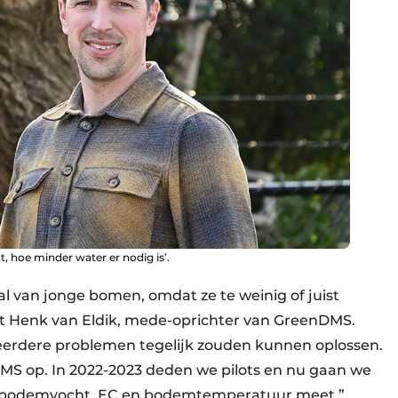
t, hoe minder water er nodig is’.
al van jonge bomen, omdat ze te weinig of juist
telt Henk van Eldik, mede-oprichter van GreenDMS.
rdere problemen tegelijk zouden kunnen oplossen.
DMS op. In 2022-2023 deden we pilots en nu gaan we
ie bodemvocht, EC en bodemtemperatuur meet.”