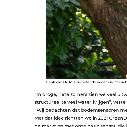
Henk van Eldik: ‘Hoe beter de bodem is ingerich
“In droge, hete zomers zien we veel uitv
structureel te veel water krijgen”, ver
“Wij bedachten dat bodemsensoren mee
Met dat idee richtten we in 2021 Green
de markt op met onze basic sensor, d