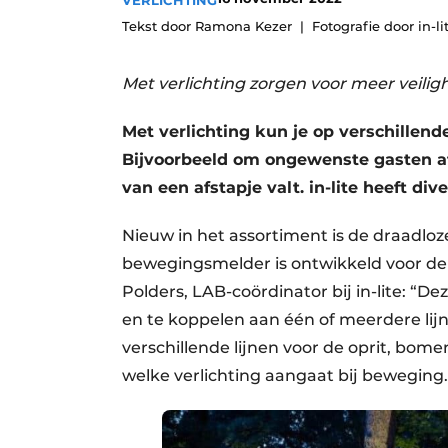
VERLICHTING
Save the Date
Tekst door Ramona Kezer
Fotografie door in-li
Vacature aanmelden
Met verlichting zorgen voor meer veiligh
Vacatures
Video’s
Met verlichting kun je op verschillend
Bijvoorbeeld om ongewenste gasten af
van een afstapje valt. in-lite heeft di
Nieuw in het assortiment is de draad
bewegingsmelder is ontwikkeld voor de
Polders, LAB-coördinator bij in-lite: “D
en te koppelen aan één of meerdere lij
verschillende lijnen voor de oprit, bome
welke verlichting aangaat bij beweging.