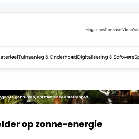
Magazines
Podcasts
Video’s
A
aterieel
Tuinaanleg & Onderhoud
Digitalisering & Software
S
gen te gebruiken, ontstaat er een sterrenpad.
der op zonne-energie