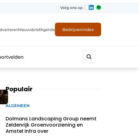
Volg ons op
Bedrijvenindex
dverteren
Nieuwsbrief
Agenda
portvelden
Populair
ALGEMEEN
Dolmans Landscaping Group neemt
Zeldenrijk Groenvoorziening en
Amstel Infra over