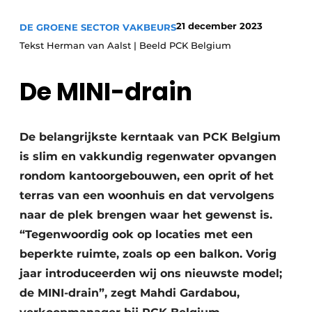
Save the Date
21 december 2023
DE GROENE SECTOR VAKBEURS
Vacature aanmelden
Tekst Herman van Aalst | Beeld PCK Belgium
Vacatures
De MINI-drain
Video’s
De belangrijkste kerntaak van PCK Belgium
is slim en vakkundig regenwater opvangen
rondom kantoorgebouwen, een oprit of het
terras van een woonhuis en dat vervolgens
naar de plek brengen waar het gewenst is.
“Tegenwoordig ook op locaties met een
beperkte ruimte, zoals op een balkon. Vorig
jaar introduceerden wij ons nieuwste model;
de MINI-drain”, zegt Mahdi Gardabou,