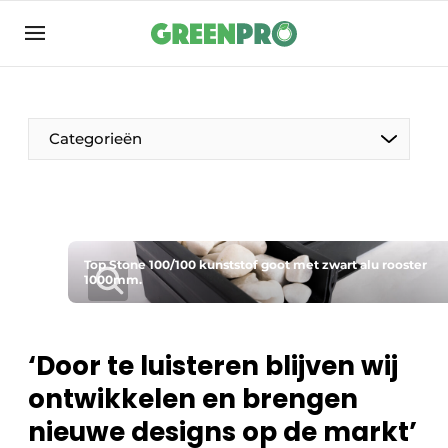
Aanmelden
Algemene voorwaarden
Bedrijven
Categorieën
Contact
Direct contact
Evenement aanmelden
Groen in de zorg
Top Stone 100/100 kunststof goot met zwart alu rooster
1000mm.
Home
Meest gelezen
‘Door te luisteren blijven wij
Nieuwsbrief
ontwikkelen en brengen
Podcasts
nieuwe designs op de markt’
Privacy / Cookie statement