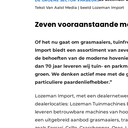
DE GROENE SECTOR VAKBEURS
Save the Date
Tekst Van Aalst Media | beeld Lozeman Import
Vacature aanmelden
Zeven vooraanstaande m
Vacatures
Video’s
Of het nu gaat om grasmaaiers, tuinfr
Import biedt een assortiment van ze
de behoeften van de moderne hovenie
dan 70 jaar leveren wij tuin- en park
groen. We denken actief mee met de g
particuliere paardenliefhebber.”
Lozeman Import, met een dealernetwerk
dealerlocaties: Lozeman Tuinmachines BV 
leveren betrouwbare machines van hoogw
een uitgebreid aanbod grasmaaiers, tr
zoals Ferrari, Grillo, Grasshopper, Ore