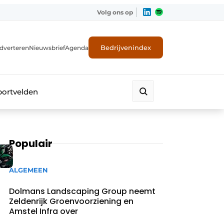
Volg ons op
Bedrijvenindex
dverteren
Nieuwsbrief
Agenda
portvelden
Populair
ALGEMEEN
Dolmans Landscaping Group neemt
Zeldenrijk Groenvoorziening en
Amstel Infra over