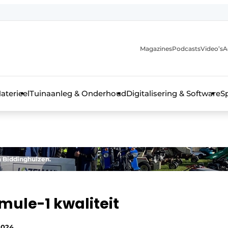
Magazines
Podcasts
Video’s
A
aterieel
Tuinaanleg & Onderhoud
Digitalisering & Software
S
n Biddinghuizen.
mule-1 kwaliteit
2024