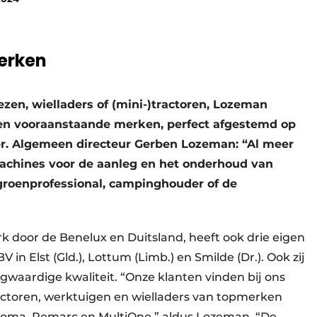
erken
ezen, wielladers of (mini-)tractoren, Lozeman
ven vooraanstaande merken, perfect afgestemd op
r. Algemeen directeur Gerben Lozeman: “Al meer
machines voor de aanleg en het onderhoud van
roenprofessional, campinghouder of de
 door de Benelux en Duitsland, heeft ook drie eigen
in Elst (Gld.), Lottum (Limb.) en Smilde (Dr.). Ook zij
aardige kwaliteit. “Onze klanten vinden bij ons
actoren, werktuigen en wielladers van topmerken
c, Loma, Remarc en MultiOne,” aldus Lozeman. “De