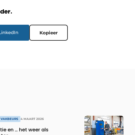
rder.
LinkedIn
Kopieer
 VAKBEURS
4 MAART 2026
tie en … het weer als