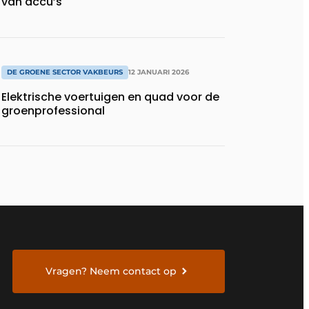
van accu’s
DE GROENE SECTOR VAKBEURS
12 JANUARI 2026
Elektrische voertuigen en quad voor de
groenprofessional
Vragen? Neem contact op