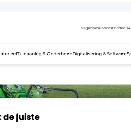
Magazines
Podcasts
Video’s
A
aterieel
Tuinaanleg & Onderhoud
Digitalisering & Software
S
 de juiste