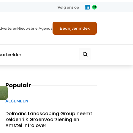
Volg ons op
Bedrijvenindex
dverteren
Nieuwsbrief
Agenda
portvelden
Populair
ALGEMEEN
Dolmans Landscaping Group neemt
Zeldenrijk Groenvoorziening en
Amstel Infra over