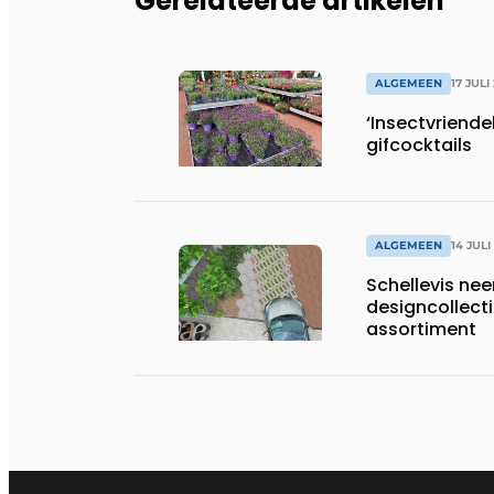
Gerelateerde artikelen
ALGEMEEN
17 JULI
‘Insectvriendel
gifcocktails
ALGEMEEN
14 JULI
Schellevis nee
designcollect
assortiment