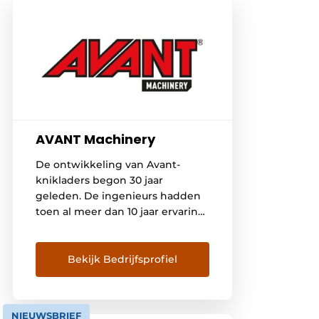
AVANT Machinery
De ontwikkeling van Avant-
knikladers begon 30 jaar
geleden. De ingenieurs hadden
toen al meer dan 10 jaar ervaring
in het bouwen van verschillende
soorten landbouwmachines.
Uitgangspunt voor het concept
Bekijk Bedrijfsprofiel
van de eerste Avant was het
besef dat er voor 1 van de meest
frequente jobs op
NIEUWSBRIEF