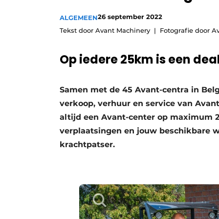
Save the Date
26 september 2022
ALGEMEEN
Vacature aanmelden
Tekst door Avant Machinery
Fotografie door A
Vacatures
Op iedere 25km is een de
Video’s
Samen met de 45 Avant-centra in Belg
verkoop, verhuur en service van Avan
altijd een Avant-center op maximum 25
verplaatsingen en jouw beschikbare w
krachtpatser.