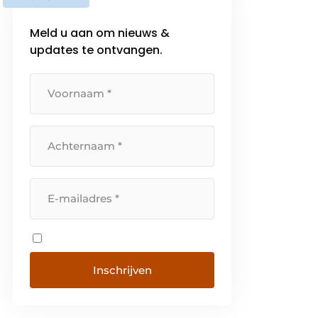
veehouderijen, de verdeling van
het kuilvoer in de stallen, […]
Meld u aan om nieuws &
updates te ontvangen.