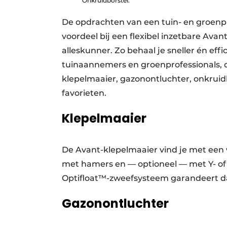
Onkruidborstel.
De opdrachten van een tuin- en groenpr
voordeel bij een flexibel inzetbare Ava
alleskunner. Zo behaal je sneller én ef
tuinaannemers en groenprofessionals, 
klepelmaaier, gazonontluchter, onkruid
favorieten.
Klepelmaaier
De Avant-klepelmaaier vind je met ee
met hamers en — optioneel — met Y- of L
Optifloat™-zweefsysteem garandeert da
Gazonontluchter