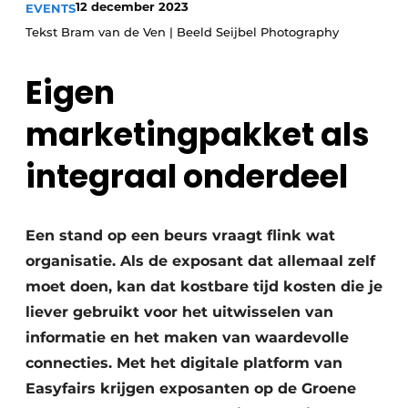
12 december 2023
EVENTS
Save the Date
Tekst Bram van de Ven | Beeld Seijbel Photography
Vacature aanmelden
Eigen
Vacatures
Video’s
marketingpakket als
integraal onderdeel
Een stand op een beurs vraagt flink wat
organisatie. Als de exposant dat allemaal zelf
moet doen, kan dat kostbare tijd kosten die je
liever gebruikt voor het uitwisselen van
informatie en het maken van waardevolle
connecties. Met het digitale platform van
Easyfairs krijgen exposanten op de Groene